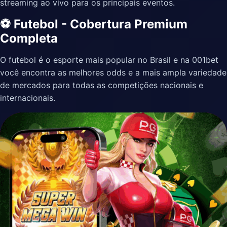
streaming ao vivo para os principais eventos.
⚽ Futebol - Cobertura Premium
Completa
O futebol é o esporte mais popular no Brasil e na 001bet
você encontra as melhores odds e a mais ampla variedade
de mercados para todas as competições nacionais e
internacionais.