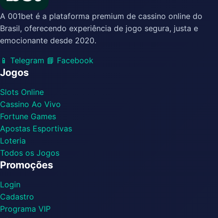
A 001bet é a plataforma premium de cassino online do
Brasil, oferecendo experiência de jogo segura, justa e
emocionante desde 2020.
📱 Telegram
📘 Facebook
Jogos
Slots Online
Cassino Ao Vivo
Fortune Games
Apostas Esportivas
Loteria
Todos os Jogos
Promoções
Login
Cadastro
Programa VIP