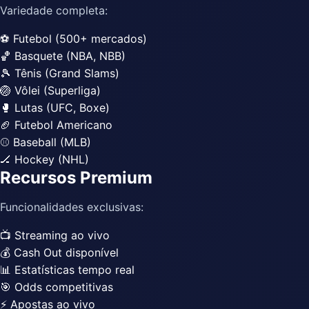
Variedade completa:
⚽ Futebol (500+ mercados)
🏀 Basquete (NBA, NBB)
🎾 Tênis (Grand Slams)
🏐 Vôlei (Superliga)
🥊 Lutas (UFC, Boxe)
🏈 Futebol Americano
⚾ Baseball (MLB)
🏒 Hockey (NHL)
Recursos Premium
Funcionalidades exclusivas:
📺 Streaming ao vivo
💰 Cash Out disponível
📊 Estatísticas tempo real
🎯 Odds competitivas
⚡ Apostas ao vivo