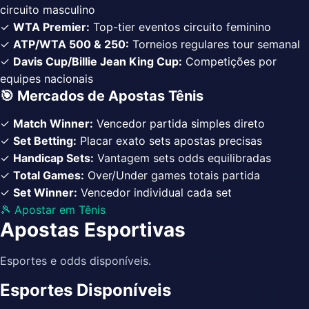
circuito masculino
✓
WTA Premier:
Top-tier eventos circuito feminino
✓
ATP/WTA 500 & 250:
Torneios regulares tour semanal
✓
Davis Cup/Billie Jean King Cup:
Competições por
equipes nacionais
🎯 Mercados de Apostas Tênis
✓
Match Winner:
Vencedor partida simples direto
✓
Set Betting:
Placar exato sets apostas precisas
✓
Handicap Sets:
Vantagem sets odds equilibradas
✓
Total Games:
Over/Under games totais partida
✓
Set Winner:
Vencedor individual cada set
🎾 Apostar em Tênis
Apostas Esportivas
Esportes e odds disponíveis.
Esportes Disponíveis