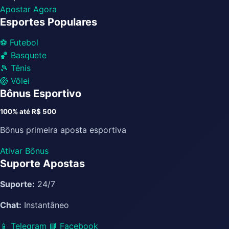
Apostar Agora
Esportes Populares
⚽ Futebol
🏀 Basquete
🎾 Tênis
🏐 Vôlei
Bônus Esportivo
100% até R$ 500
Bônus primeira aposta esportiva
Ativar Bônus
Suporte Apostas
Suporte:
24/7
Chat:
Instantâneo
📱 Telegram
📘 Facebook