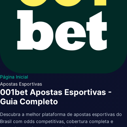
Página Inicial
Apostas Esportivas
001bet Apostas Esportivas -
Guia Completo
Descubra a melhor plataforma de apostas esportivas do
Brasil com odds competitivas, cobertura completa e