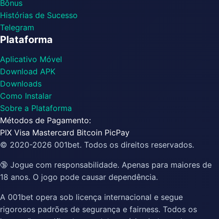
Bônus
Histórias de Sucesso
Telegram
Plataforma
Aplicativo Móvel
Download APK
Downloads
Como Instalar
Sobre a Plataforma
Métodos de Pagamento:
PIX
Visa
Mastercard
Bitcoin
PicPay
© 2020-2026 001bet. Todos os direitos reservados.
🔞 Jogue com responsabilidade. Apenas para maiores de
18 anos. O jogo pode causar dependência.
A 001bet opera sob licença internacional e segue
rigorosos padrões de segurança e fairness. Todos os