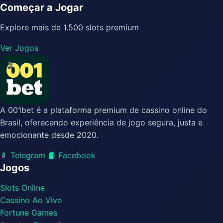
Começar a Jogar
Explore mais de 1.500 slots premium
Ver Jogos
A 001bet é a plataforma premium de cassino online do
Brasil, oferecendo experiência de jogo segura, justa e
emocionante desde 2020.
📱 Telegram
📘 Facebook
Jogos
Slots Online
Cassino Ao Vivo
Fortune Games