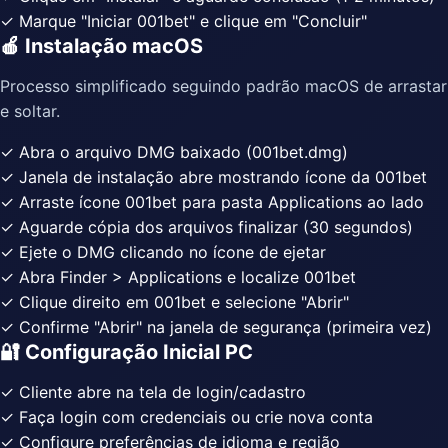
✓ Marque "Iniciar 001bet" e clique em "Concluir"
🍎 Instalação macOS
Processo simplificado seguindo padrão macOS de arrastar
e soltar.
✓ Abra o arquivo DMG baixado (001bet.dmg)
✓ Janela de instalação abre mostrando ícone da 001bet
✓ Arraste ícone 001bet para pasta Applications ao lado
✓ Aguarde cópia dos arquivos finalizar (30 segundos)
✓ Ejete o DMG clicando no ícone de ejetar
✓ Abra Finder > Applications e localize 001bet
✓ Clique direito em 001bet e selecione "Abrir"
✓ Confirme "Abrir" na janela de segurança (primeira vez)
🔐 Configuração Inicial PC
✓ Cliente abre na tela de login/cadastro
✓ Faça login com credenciais ou crie nova conta
✓ Configure preferências de idioma e região