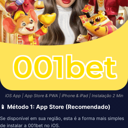
iOS App | App Store & PWA | iPhone & iPad | Instalação 2 Min
📱 Método 1: App Store (Recomendado)
Se disponível em sua região, esta é a forma mais simples
de instalar a 001bet no iOS.