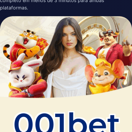
completo em menos de 3 minutos para ambas
plataformas.