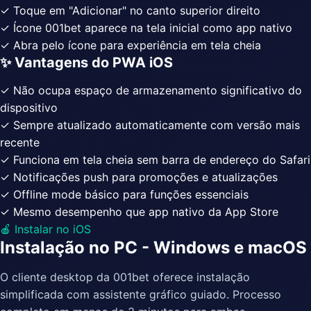
✓ Toque em "Adicionar" no canto superior direito
✓ Ícone 001bet aparece na tela inicial como app nativo
✓ Abra pelo ícone para experiência em tela cheia
✨ Vantagens do PWA iOS
✓ Não ocupa espaço de armazenamento significativo do
dispositivo
✓ Sempre atualizado automaticamente com versão mais
recente
✓ Funciona em tela cheia sem barra de endereço do Safari
✓ Notificações push para promoções e atualizações
✓ Offline mode básico para funções essenciais
✓ Mesmo desempenho que app nativo da App Store
🍎 Instalar no iOS
Instalação no PC - Windows e macOS
O cliente desktop da 001bet oferece instalação
simplificada com assistente gráfico guiado. Processo