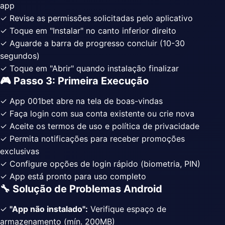
app
✓ Revise as permissões solicitadas pelo aplicativo
✓ Toque em "Instalar" no canto inferior direito
✓ Aguarde a barra de progresso concluir (10-30
segundos)
✓ Toque em "Abrir" quando instalação finalizar
🎮 Passo 3: Primeira Execução
✓ App 001bet abre na tela de boas-vindas
✓ Faça login com sua conta existente ou crie nova
✓ Aceite os termos de uso e política de privacidade
✓ Permita notificações para receber promoções
exclusivas
✓ Configure opções de login rápido (biometria, PIN)
✓ App está pronto para uso completo
🔧 Solução de Problemas Android
✓
"App não instalado":
Verifique espaço de
armazenamento (mín. 200MB)