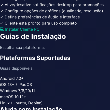
✓ Ative/desative notificações desktop para promoções
✓ Configure opções de gráficos (qualidade, resolução)
✓ Defina preferências de áudio e interface
✓ Cliente está pronto para uso completo
💻 Instalar Cliente PC
Guias de Instalação
Escolha sua plataforma.
Plataformas Suportadas
Guias disponíveis:
Android 7.0+
iOS 13+ / iPadOS
Windows 7/8/10/11
macOS 10.12+
Linux (Ubuntu, Debian)
Ajuda com Instalação