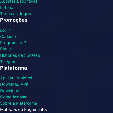
Apostas Esportivas
Loteria
Todos os Jogos
Promoções
Login
Cadastro
Programa VIP
Bônus
Histórias de Sucesso
Telegram
Plataforma
Aplicativo Móvel
Download APK
Downloads
Como Instalar
Sobre a Plataforma
Métodos de Pagamento: