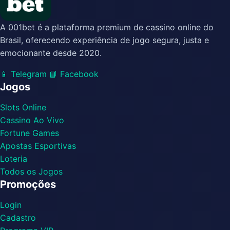
A 001bet é a plataforma premium de cassino online do
Brasil, oferecendo experiência de jogo segura, justa e
emocionante desde 2020.
📱 Telegram
📘 Facebook
Jogos
Slots Online
Cassino Ao Vivo
Fortune Games
Apostas Esportivas
Loteria
Todos os Jogos
Promoções
Login
Cadastro