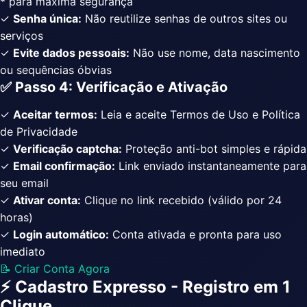
* para máxima segurança
✓
Senha única:
Não reutilize senhas de outros sites ou
serviços
✓
Evite dados pessoais:
Não use nome, data nascimento
ou sequências óbvias
✅ Passo 4: Verificação e Ativação
✓
Aceitar termos:
Leia e aceite Termos de Uso e Política
de Privacidade
✓
Verificação captcha:
Proteção anti-bot simples e rápida
✓
Email confirmação:
Link enviado instantaneamente para
seu email
✓
Ativar conta:
Clique no link recebido (válido por 24
horas)
✓
Login automático:
Conta ativada e pronta para uso
imediato
📝 Criar Conta Agora
⚡ Cadastro Expresso - Registro em 1
Clique