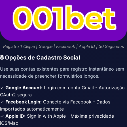
Registro 1 Clique | Google | Facebook | Apple ID | 30 Segundos
🌐 Opções de Cadastro Social
Use suas contas existentes para registro instantâneo sem
necessidade de preencher formulários longos.
✓
Google Account:
Login com conta Gmail - Autorização
OAuth2 segura
✓
Facebook Login:
Conecte via Facebook - Dados
importados automaticamente
✓
Apple ID:
Sign in with Apple - Máxima privacidade
iOS/Mac