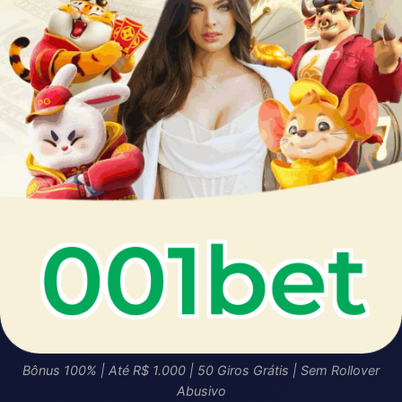
Bônus 100% | Até R$ 1.000 | 50 Giros Grátis | Sem Rollover
Abusivo