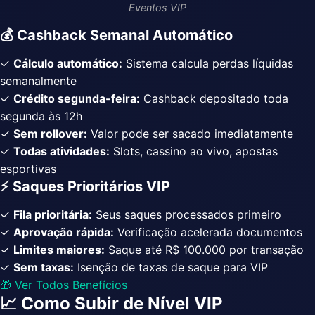
Eventos VIP
💰 Cashback Semanal Automático
✓
Cálculo automático:
Sistema calcula perdas líquidas
semanalmente
✓
Crédito segunda-feira:
Cashback depositado toda
segunda às 12h
✓
Sem rollover:
Valor pode ser sacado imediatamente
✓
Todas atividades:
Slots, cassino ao vivo, apostas
esportivas
⚡ Saques Prioritários VIP
✓
Fila prioritária:
Seus saques processados primeiro
✓
Aprovação rápida:
Verificação acelerada documentos
✓
Limites maiores:
Saque até R$ 100.000 por transação
✓
Sem taxas:
Isenção de taxas de saque para VIP
🎁 Ver Todos Benefícios
📈 Como Subir de Nível VIP