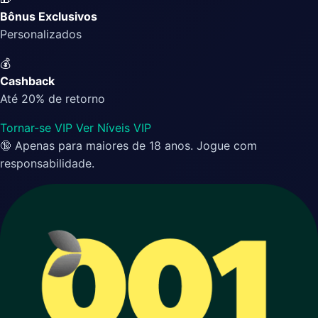
Bônus Exclusivos
Personalizados
💰
Cashback
Até 20% de retorno
Tornar-se VIP
Ver Níveis VIP
🔞 Apenas para maiores de 18 anos. Jogue com
responsabilidade.