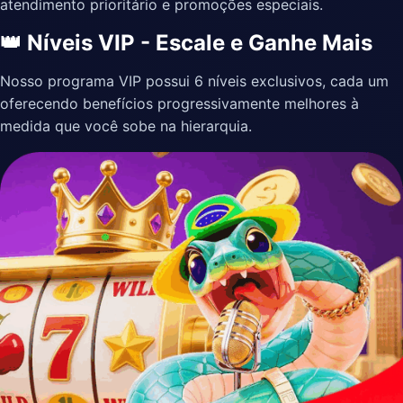
atendimento prioritário e promoções especiais.
👑 Níveis VIP - Escale e Ganhe Mais
Nosso programa VIP possui 6 níveis exclusivos, cada um
oferecendo benefícios progressivamente melhores à
medida que você sobe na hierarquia.