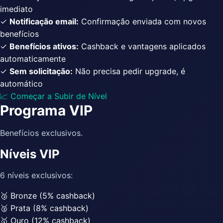
imediato
✓
Notificação email:
Confirmação enviada com novos
benefícios
✓
Benefícios ativos:
Cashback e vantagens aplicados
automaticamente
✓
Sem solicitação:
Não precisa pedir upgrade, é
automático
📈 Começar a Subir de Nível
Programa VIP
Benefícios exclusivos.
Níveis VIP
6 níveis exclusivos:
🥉 Bronze (5% cashback)
🥈 Prata (8% cashback)
🥇 Ouro (12% cashback)