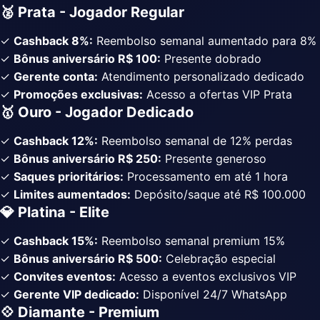
🥈 Prata - Jogador Regular
✓
Cashback 8%:
Reembolso semanal aumentado para 8%
✓
Bônus aniversário R$ 100:
Presente dobrado
✓
Gerente conta:
Atendimento personalizado dedicado
✓
Promoções exclusivas:
Acesso a ofertas VIP Prata
🥇 Ouro - Jogador Dedicado
✓
Cashback 12%:
Reembolso semanal de 12% perdas
✓
Bônus aniversário R$ 250:
Presente generoso
✓
Saques prioritários:
Processamento em até 1 hora
✓
Limites aumentados:
Depósito/saque até R$ 100.000
💎 Platina - Elite
✓
Cashback 15%:
Reembolso semanal premium 15%
✓
Bônus aniversário R$ 500:
Celebração especial
✓
Convites eventos:
Acesso a eventos exclusivos VIP
✓
Gerente VIP dedicado:
Disponível 24/7 WhatsApp
💠 Diamante - Premium