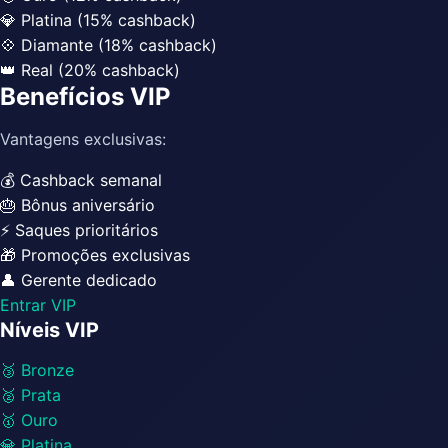
💎 Platina (15% cashback)
💠 Diamante (18% cashback)
👑 Real (20% cashback)
Benefícios VIP
Vantagens exclusivas:
💰 Cashback semanal
🎂 Bônus aniversário
⚡ Saques prioritários
🎁 Promoções exclusivas
👤 Gerente dedicado
Entrar VIP
Níveis VIP
🥉 Bronze
🥈 Prata
🥇 Ouro
💎 Platina