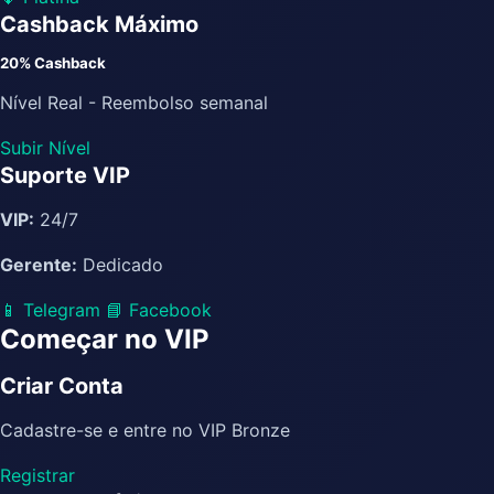
Cashback Máximo
20% Cashback
Nível Real - Reembolso semanal
Subir Nível
Suporte VIP
VIP:
24/7
Gerente:
Dedicado
📱 Telegram
📘 Facebook
Começar no VIP
Criar Conta
Cadastre-se e entre no VIP Bronze
Registrar