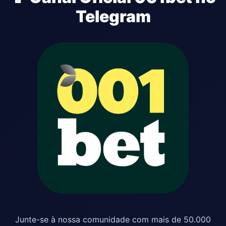
Telegram
Junte-se à nossa comunidade com mais de 50.000