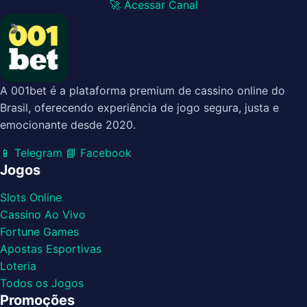
🚀 Acessar Canal
A 001bet é a plataforma premium de cassino online do
Brasil, oferecendo experiência de jogo segura, justa e
emocionante desde 2020.
📱 Telegram
📘 Facebook
Jogos
Slots Online
Cassino Ao Vivo
Fortune Games
Apostas Esportivas
Loteria
Todos os Jogos
Promoções