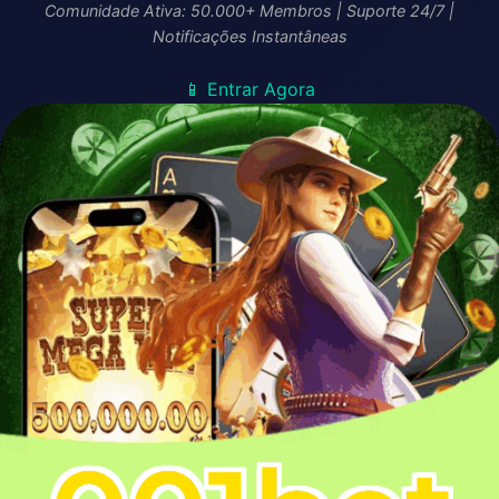
Comunidade Ativa: 50.000+ Membros | Suporte 24/7 |
Notificações Instantâneas
📱 Entrar Agora