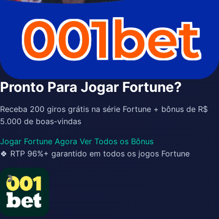
Pronto Para Jogar Fortune?
Receba 200 giros grátis na série Fortune + bônus de R$
5.000 de boas-vindas
Jogar Fortune Agora
Ver Todos os Bônus
🍀 RTP 96%+ garantido em todos os jogos Fortune