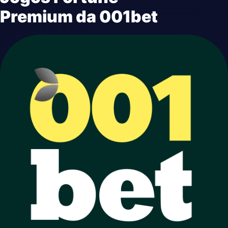
Premium da 001bet