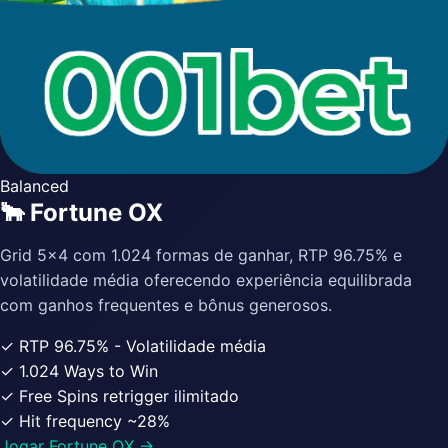
Balanced
🐂 Fortune OX
Grid 5×4 com 1.024 formas de ganhar, RTP 96.75% e
volatilidade média oferecendo experiência equilibrada
com ganhos frequentes e bônus generosos.
✓ RTP 96.75% - Volatilidade média
✓ 1.024 Ways to Win
✓ Free Spins retrigger ilimitado
✓ Hit frequency ~28%
Jogar Fortune OX →