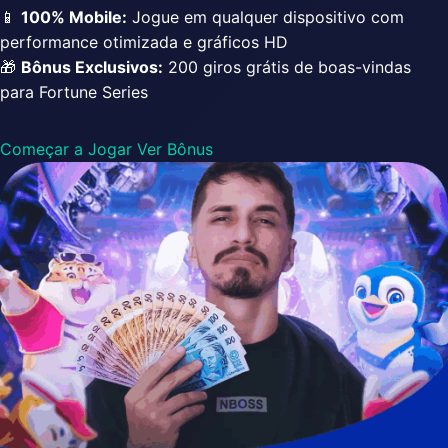
📱
100% Mobile:
Jogue em qualquer dispositivo com
performance otimizada e gráficos HD
🎁
Bônus Exclusivos:
200 giros grátis de boas-vindas
para Fortune Series
Começar a Jogar
Ver Bônus