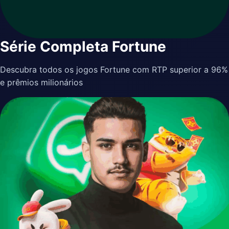
Série Completa Fortune
Descubra todos os jogos Fortune com RTP superior a 96%
e prêmios milionários