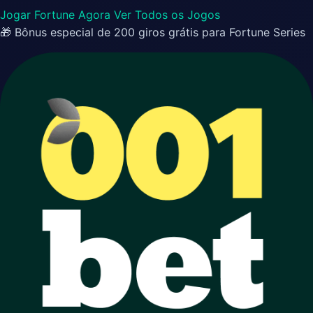
Jogar Fortune Agora
Ver Todos os Jogos
🎁 Bônus especial de 200 giros grátis para Fortune Series